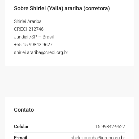
Sobre Shirlei (Yalla) arariba (corretora)
Shirlei Arariba
CRECI 212746
Jundiaí /SP – Brasil
+55 15 99842-9627
shirlei.arariba@creci.org.br
Contato
Celular
15 99842-9627
E-mail
shirlei.arariba@creci.org.br