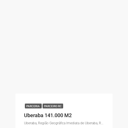
PARCERIA
PARCEIRO RC
Uberaba 141.000 M2
Uberaba, Região Geográfica Imediata de Uberaba, Região Geográfica Intermediária de Uberaba, Minas Gerais, Região Sudeste, Brasil