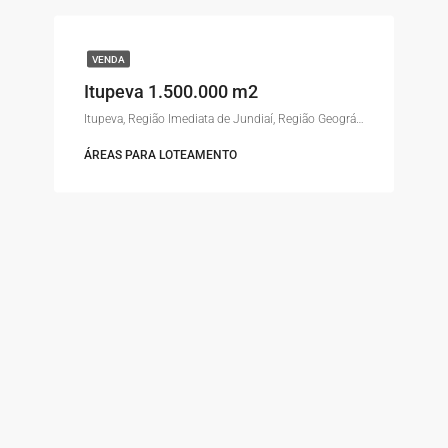
VENDA
Itupeva 1.500.000 m2
Itupeva, Região Imediata de Jundiaí, Região Geográfica Intermediária de Campinas, São Paulo, Região Sudeste, Brasil
ÁREAS PARA LOTEAMENTO