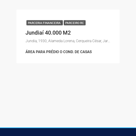
PARCERIA FINANCEIRA
PARCEIRO RC
Jundiaí 40.000 M2
Jundia, 1930, Alameda Lorena, Cerqueira César, Jardim Paulista, São Paulo, Região Imediata de São Paulo, Região Metropolitana de São Paulo, Região Geográfica Intermediária de São Paulo, São Paulo, Região Sudeste, 01424-004, Brasil
ÁREA PARA PRÉDIO O COND. DE CASAS