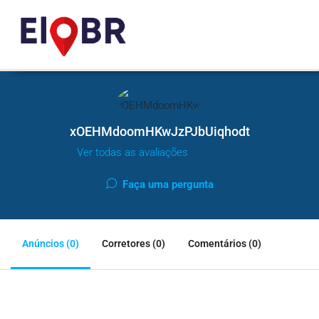
xOEHMdoomHKwJzPJbUiqhodt
Ver todas as avaliações
Faça uma pergunta
Anúncios (0)
Corretores (0)
Comentários (0)