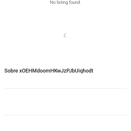
No listing found.
Sobre xOEHMdoomHKwJzPJbUiqhodt