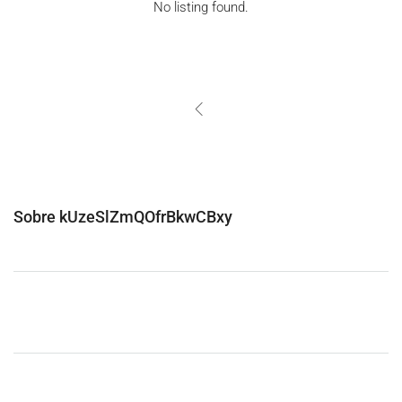
No listing found.
Sobre kUzeSlZmQOfrBkwCBxy