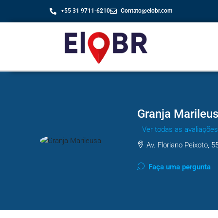
+55 31 9711-6210
Contato@elobr.com
Granja Marileu
Ver todas as avaliações
Av. Floriano Peixoto, 
Faça uma pergunta