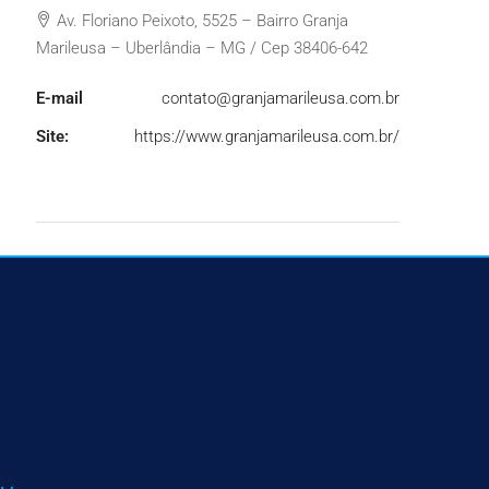
Av. Floriano Peixoto, 5525 – Bairro Granja
Marileusa – Uberlândia – MG / Cep 38406-642
E-mail
contato@granjamarileusa.com.br
Site:
https://www.granjamarileusa.com.br/