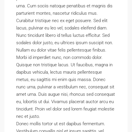
urna. Cum sociis natoque penatibus et magnis dis
parturient montes, nascetur ridiculus mus.
Curabitur tristique nec ex eget posuere. Sed elit
lacus, pulvinar eu leo vel, sodales eleifend diam.
Nunc tincidunt libero id tellus luctus efficitur. Sed
sodales dolor justo, eu ultrices ipsum suscipit non.
Nullam eu dolor vitae felis pellentesque finibus.
Morbi id imperdiet nunc, non commodo dolor.
Quisque non tristique lacus. Ut faucibus, magna in
dapibus vehicula, lectus mauris pellentesque
metus, eu sagittis mi enim quis massa. Donec
nunc urna, pulvinar a vestibulum nec, consequat sit
amet urna. Duis augue nisi, rhoncus sed consequat
eu, lobortis ut dui. Vivamus placerat auctor arcu eu
tincidunt. Proin vel dolor sed lorem feugiat molestie
nec et justo.
Donec mollis tortor ut est dapibus fermentum.
Vestibulum convallis nisl et ipsum sagittis, vel