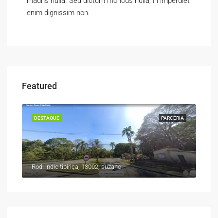
mauris nulla. Sed dictum rhoncus nulla, in imperdiet
enim dignissim non.
Featured
DESTAQUE
PARCERIA
Rod. indio tibiriça, 13002, suzano