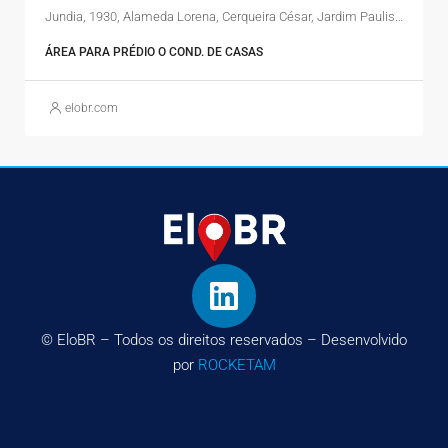
Jundia, 1930, Alameda Lorena, Cerqueira César, Jardim Paulista, São Paulo, Região Imediata de São Paulo, Região Metropolitana de São Paulo, Região Geográfica Intermediária de São Paulo, São Paulo, Região Sudeste, 01424-004, Brasil
ÁREA PARA PRÉDIO O COND. DE CASAS
elobr.com
© EloBR – Todos os direitos reservados – Desenvolvido
por
ROCKETAM