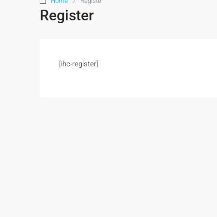
Home
Register
Register
[ihc-register]