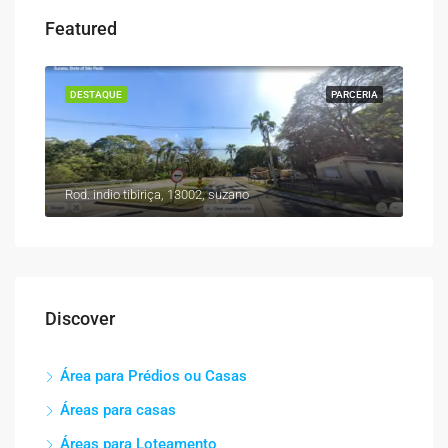
Featured
DESTAQUE
PARCERIA
Rod. indio tibiriça, 13002, suzano
Discover
Área para Prédios ou Casas
Áreas para casas
Áreas para Loteamento